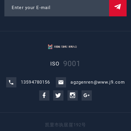
Enter your E-mail
9001
ISO
13594780156
agzgenren@www.j9.com
凯里市执居崖192号