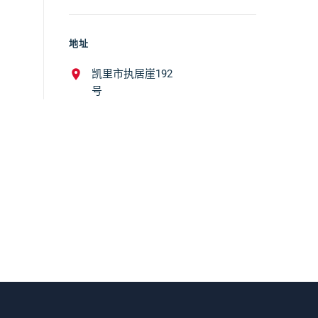
地址
凯里市执居崖192
号