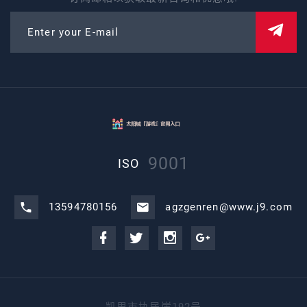
Enter your E-mail
9001
ISO
13594780156
agzgenren@www.j9.com
凯里市执居崖192号