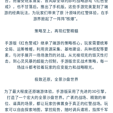
台，而备受玩家喜爱、曾风靡全球的即时战略游戏《红色警
戒》，也不甘落后，推出了手机版。这些手游完美复刻了端
游的经典玩法，为玩家们带来了原 汁原味的红警体验，在手
游界掀起了一阵阵“核爆”。
策略至上，再现红警精髓
手游版《红色警戒》继承了端游的策略核心，玩家需要统筹
全局、运筹帷幄，利用资源采集、基地建设、兵种搭配等要
素，与对手展开一场场激烈的对战。从光棱坦克的毁灭性打
击，到心灵风暴的超能力控制，手游版忠实战术策略，每一
场战斗都考验着玩家的应变能力和战略眼光。
极致还原，全景沙盘世界
为了最大程度还原端游体验，手游版采用了先进的3D引擎，
打造了一个宏大的全景沙盘世界。广袤的战场、精致的单
位、逼真的场景，都让玩家仿佛置身于真正的红警战场。玩
家可以自由探索地图，掌控局势，随时调兵遣将，指挥千军