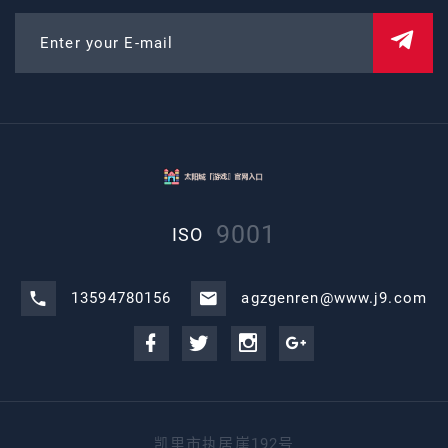
Enter your E-mail
9001
ISO
13594780156
agzgenren@www.j9.com
凯里市执居崖192号