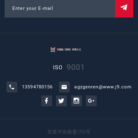
Enter your E-mail
9001
ISO
13594780156
agzgenren@www.j9.com
凯里市执居崖192号