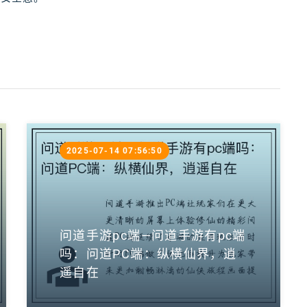
2025-07-14 07:56:50
问道手游pc端—问道手游有pc端
吗：问道PC端：纵横仙界，逍
遥自在